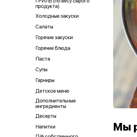
ГРИЛЬ (по весу сырого
продукта)
Холодные закуски
Салаты
Горячие закуски
Горячие блюда
Паста
Супы
Гарниры
Детское меню
Дополнительные
ингредиенты
Десерты
Мы 
Напитки
П/ф собственного