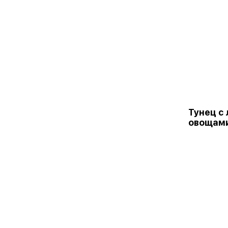
Тунец с
овощам