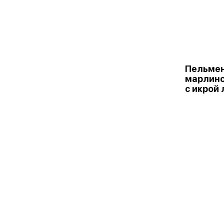
Пельмен
марлино
с икрой