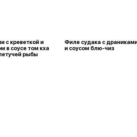
и с креветкой и
Филе судака с драникам
м в соусе том кха
и соусом блю-чиз
 летучей рыбы