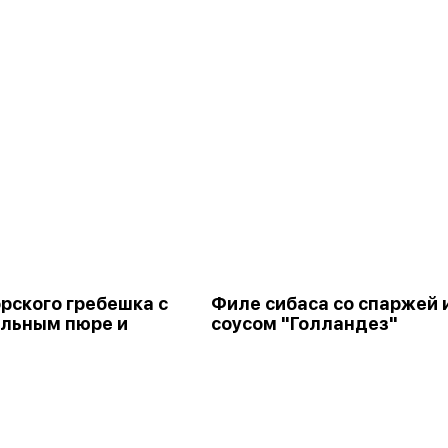
рского гребешка с
Филе сибаса со спаржей 
льным пюре и
соусом "Голландез"