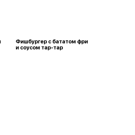
и
Фишбургер с бататом фри
и соусом тар-тар