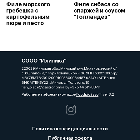
Филе морского
Филе сибаса со
гребешка с
спаржей и соусом
картофельным
"Голландез"
пюре и песто
СООО "Илиника"
223029 Минская обл., Минский р-н, Михановичский с/
с, 60, район а/г Чуриловичи, комн. 30 УНП 600518009 р/
с BY75MTBK30120001093300064487 в ЗАО «МТБанк»
БИК MTBKBY22 г. Минск ул.Толстого, 10
fish_place@gastronomia.by +375 44 511-88-11
Работает на эффективном ядре
Foodpicásso
ver. 3.2
Политика конфиденциальности
Публичная оферта