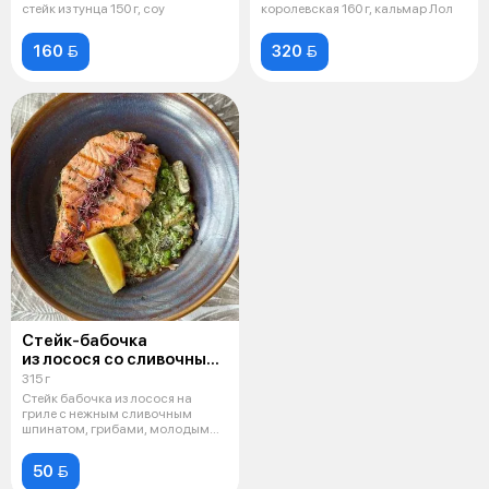
стейк из тунца 150 г, соу
королевская 160 г, кальмар Лол
160 
320 
Стейк-бабочка
из лосося со сливочным
шпинатом
315 г
и шампиньонами
Стейк бабочка из лосося на
гриле с нежным сливочным
шпинатом, грибами, молодым
горошком в
50 