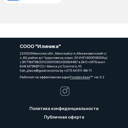
СООО "Илиника"
223029 Минская обл., Минский р-н, Михановичский с/
с, 60, район а/г Чуриловичи, комн. 30 УНП 600518009 р/
с BY75MTBK30120001093300064487 в ЗАО «МТБанк»
БИК MTBKBY22 г. Минск ул.Толстого, 10
fish_place@gastronomia.by +375 44 511-88-11
Работает на эффективном ядре
Foodpicásso
ver. 3.2
Политика конфиденциальности
Публичная оферта