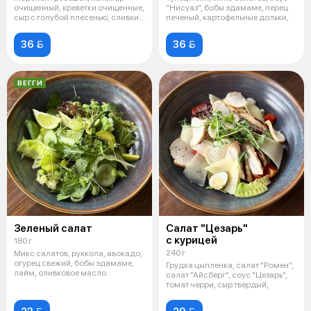
очищенный, креветки очищенные,
"Нисуаз", бобы эдамаме, перец
сыр с голубой плесенью, сливки,
печеный, картофельные дольки,
б
36 
36 
ВЕГГИ
Зеленый салат
Салат "Цезарь"
с курицей
180 г
240 г
Микс салатов, руккола, авокадо,
огурец свежий, бобы эдамаме,
Грудка цыпленка, салат "Ромен",
лайм, оливковое масло.
салат "Айсберг", соус "Цезарь",
томат черри, сыр твердый,