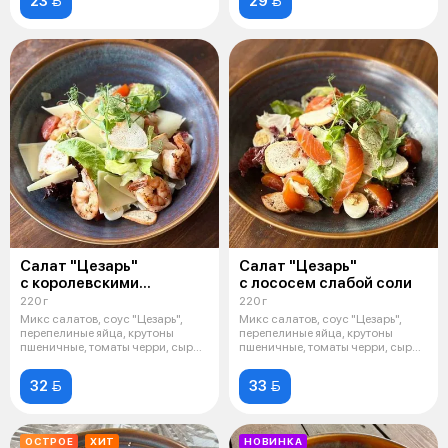
23 
29 
Салат "Цезарь"
Салат "Цезарь"
с королевскими
с лососем слабой соли
креветками
220 г
220 г
Микс салатов, соус "Цезарь",
Микс салатов, соус "Цезарь",
перепелиные яйца, крутоны
перепелиные яйца, крутоны
пшеничные, томаты черри, сыр
пшеничные, томаты черри, сыр
тверды
тверды
32 
33 
ОСТРОЕ
ХИТ
НОВИНКА