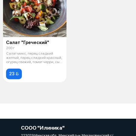
Салат "Греческий"
200 г
Салат микс, перец сладкий
желтый, перец сладкий красный,
огурец свежий, томат черри, сыр
р
23 
СООО "Илиника"
223029 Минская обл., Минский р-н, Михановичский с/