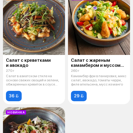
Салат с креветками
Салат с жареным
и авокадо
камамбером и муссом
из манго
270 г
260 г
Салат в азиатском стиле на
Камамбер фри в панировке, микс
основе свежих овощей и зелени,
салат, авокадо, томаты черри,
обжаренных креветок в соусе
филе апельсина, мусс из манго
слад
36 
29 
НОВИНКА