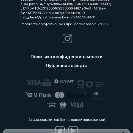
с, 60, район а/г Чуриловичи, комн. 30 УНП 600518009 р/
с BY75MTBK30120001093300064487 в ЗАО «МТБанк»
БИК MTBKBY22 г. Минск ул.Толстого, 10
fish_place@gastronomia.by +375 44 511-88-11
Работает на эффективном ядре
Foodpicásso
ver. 3.2
Политика конфиденциальности
Публичная оферта
Акции, скидки, кэшбэк − в нашем приложении!