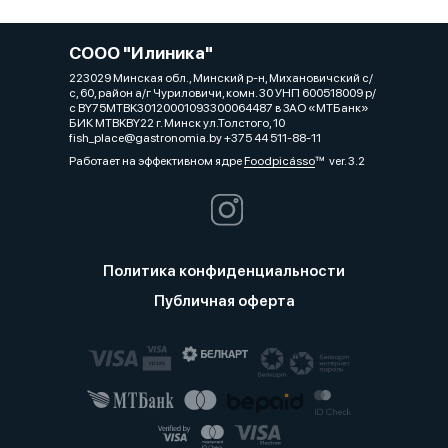
СООО "Илиника"
223029 Минская обл., Минский р-н, Михановичский с/
с, 60, район а/г Чуриловичи, комн. 30 УНП 600518009 р/
с BY75MTBK30120001093300064487 в ЗАО «МТБанк»
БИК MTBKBY22 г. Минск ул.Толстого, 10
fish_place@gastronomia.by +375 44 511-88-11
Работает на эффективном ядре
Foodpicásso
ver. 3.2
Политика конфиденциальности
Публичная оферта