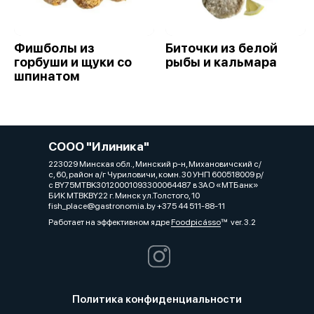
Фишболы из
Биточки из белой
горбуши и щуки со
рыбы и кальмара
шпинатом
СООО "Илиника"
223029 Минская обл., Минский р-н, Михановичский с/
с, 60, район а/г Чуриловичи, комн. 30 УНП 600518009 р/
с BY75MTBK30120001093300064487 в ЗАО «МТБанк»
БИК MTBKBY22 г. Минск ул.Толстого, 10
fish_place@gastronomia.by +375 44 511-88-11
Работает на эффективном ядре
Foodpicásso
ver. 3.2
Политика конфиденциальности