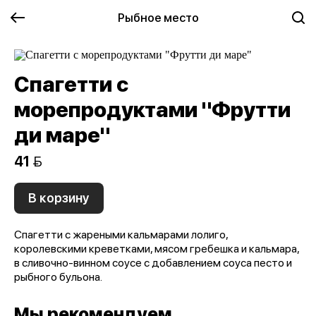
Рыбное место
Спагетти с
морепродуктами "Фрутти
ди маре"
41 
В корзину
Спагетти с жареными кальмарами лолиго,
королевскими креветками, мясом гребешка и кальмара,
в сливочно-винном соусе с добавлением соуса песто и
рыбного бульона.
Мы рекомендуем