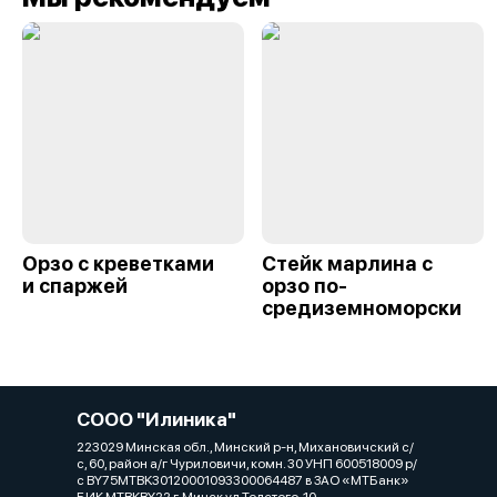
Орзо с креветками
Стейк марлина с
и спаржей
орзо по-
средиземноморски
СООО "Илиника"
223029 Минская обл., Минский р-н, Михановичский с/
с, 60, район а/г Чуриловичи, комн. 30 УНП 600518009 р/
с BY75MTBK30120001093300064487 в ЗАО «МТБанк»