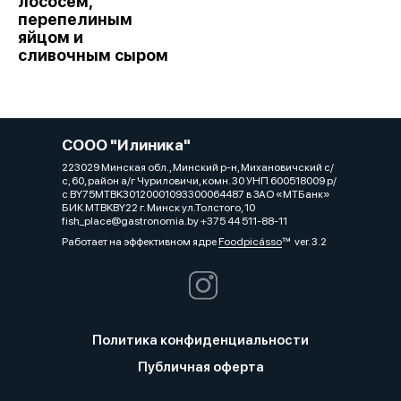
лососем,
перепелиным
яйцом и
сливочным сыром
СООО "Илиника"
223029 Минская обл., Минский р-н, Михановичский с/
с, 60, район а/г Чуриловичи, комн. 30 УНП 600518009 р/
с BY75MTBK30120001093300064487 в ЗАО «МТБанк»
БИК MTBKBY22 г. Минск ул.Толстого, 10
fish_place@gastronomia.by +375 44 511-88-11
Работает на эффективном ядре
Foodpicásso
ver. 3.2
Политика конфиденциальности
Публичная оферта